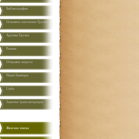
Библиография
Основное население Грузии
Aрхивы Грузии
Разные
Отправка запроса
Наши баннеры
Links
Заметки транслитерации
Женские имена