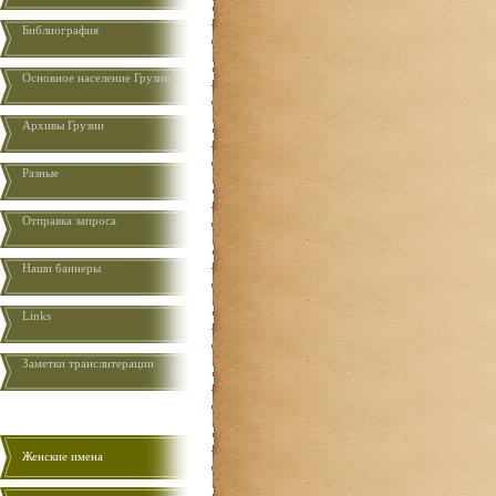
Библиография
Основное население Грузии
Aрхивы Грузии
Разные
Отправка запроса
Наши баннеры
Links
Заметки транслитерации
Женские имена